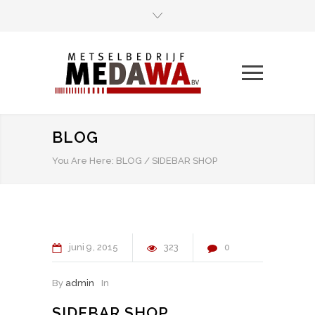
BLOG
You Are Here:
BLOG
/
SIDEBAR SHOP
juni
9
2015
323
0
By
admin
In
SIDEBAR SHOP