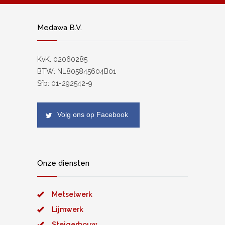
Medawa B.V.
KvK: 02060285
BTW: NL805845604B01
Sfb: 01-292542-9
Volg ons op Facebook
Onze diensten
Metselwerk
Lijmwerk
Steigerbouw